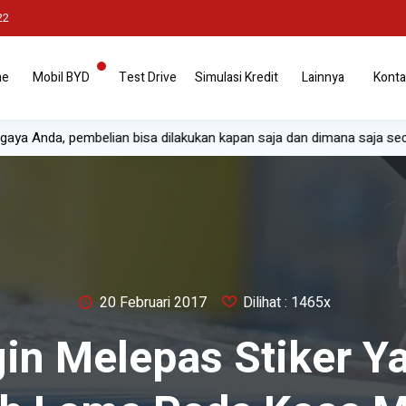
22
me
Mobil BYD
Test Drive
Simulasi Kredit
Lainnya
Konta
 Anda, pembelian bisa dilakukan kapan saja dan dimana saja secara onl
20 Februari 2017
Dilihat : 1465x
gin Melepas Stiker Y