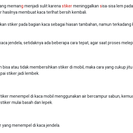
adang meman
g
menjadi sulit karena
stiker
meninggalkan
s
isa-sisa lem pad
r hasilnya membuat kaca terlhat bersih kembali.
 stiker pada bagian kaca sebagai hiasan tambahan, namun terkadang kit
 kaca jendela, setidaknya ada beberapa cara tepat, agar saat proses melep
bisa atau tidak membersihkan stiker di mobil, maka cara yang cukup jit
i stiker jadi lembek.
stiker menempel di kaca mobil menggunakan air bercampur sabun, kemudia
 stiker mulai basah dan lepek.
 yang menempel di kaca jendela.