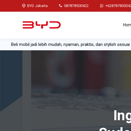
BYD Jakarta
087878500422
+62878785004
Ho
eli mobil jadi lebih mudah, nyaman, praktis, dan stylish sesuai gaya
In