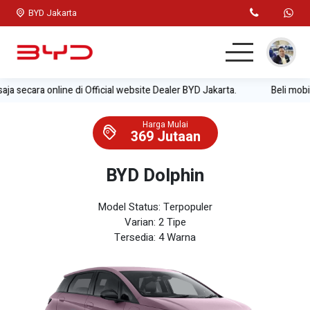
BYD Jakarta
cara online di Official website Dealer BYD Jakarta.
Beli mobil jadi
Home
Harga Mulai
Mobil BYD
369 Jutaan
Test Drive
BYD Dolphin
Simulasi Kredit
Model Status: Terpopuler
Varian: 2 Tipe
Lainnya
Tersedia: 4 Warna
Kontak