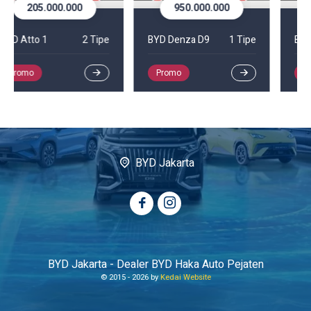
950.000.000
383.000.000
BYD Denza D9
1 Tipe
BYD M6
3 Tipe
Promo
Promo
BYD Jakarta
BYD Jakarta - Dealer BYD Haka Auto Pejaten
© 2015 -
2026 by
Kedai Website