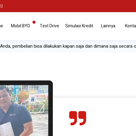
22
me
Mobil BYD
Test Drive
Simulasi Kredit
Lainnya
Konta
Anda, pembelian bisa dilakukan kapan saja dan dimana saja secara onli