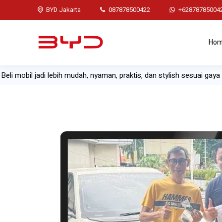
BYD Jakarta
087878500422
+62878785004
Ho
li mobil jadi lebih mudah, nyaman, praktis, dan stylish sesuai gaya 