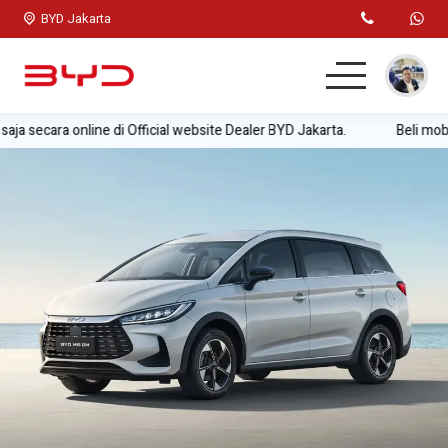
BYD Jakarta
 secara online di Official website Dealer BYD Jakarta.
Beli mobil 
Home
Mobil BYD
Test Drive
Simulasi Kredit
Lainnya
Kontak